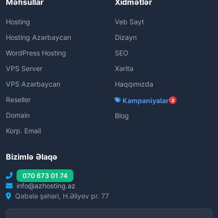
Məhsullar
Xidmətlər
Hosting
Veb Sayt
Hosting Azərbaycan
Dizayn
WordPress Hosting
SEO
VPS Server
Xəritə
VPS Azərbaycan
Haqqımızda
Reseller
Kampaniyalar
3
Domain
Blog
Korp. Email
Bizimlə Əlaqə
070 673 01 74
info@azhosting.az
Qəbələ şəhəri, H.Əliyev pr. 77