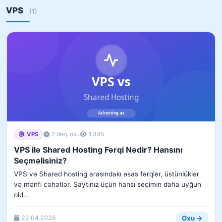
VPS
(1)
2 dəq. oxu
1,345
VPS
VPS ilə Shared Hosting Fərqi Nədir? Hansını
Seçməlisiniz?
VPS və Shared hosting arasındakı əsas fərqlər, üstünlüklər
və mənfi cəhətlər. Saytınız üçün hansı seçimin daha uyğun
old...
Oxu →
22.04.2026