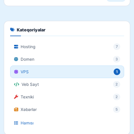
Kateqoriyalar
Hosting
7
Domen
3
VPS
1
Veb Sayt
2
Texniki
2
Xəbərlər
5
Hamısı