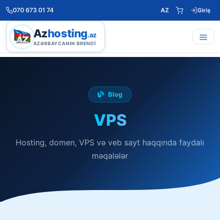
070 673 01 74
AZ
Giriş
Az
hosting
.az
AZƏRBAYCANIN BRENDI
Blog
VPS
Hosting, domen, VPS və veb sayt haqqında faydalı
məqalələr