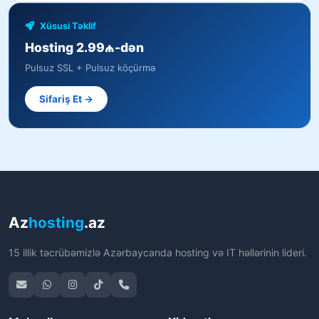
Xüsusi Təklif
Hosting 2.99₼-dən
Pulsuz SSL + Pulsuz köçürmə
Sifariş Et →
Az
hosting
.az
15 illik təcrübəmizlə Azərbaycanda hosting və IT həllərinin lideri.