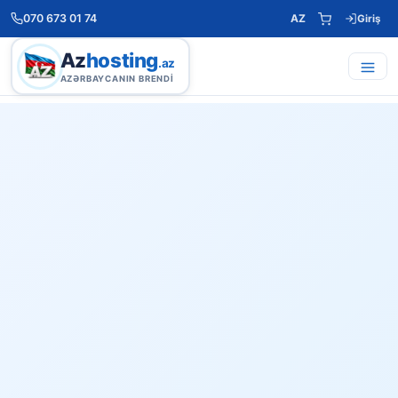
070 673 01 74
AZ
Giriş
Az
hosting
.az
AZƏRBAYCANIN BRENDI