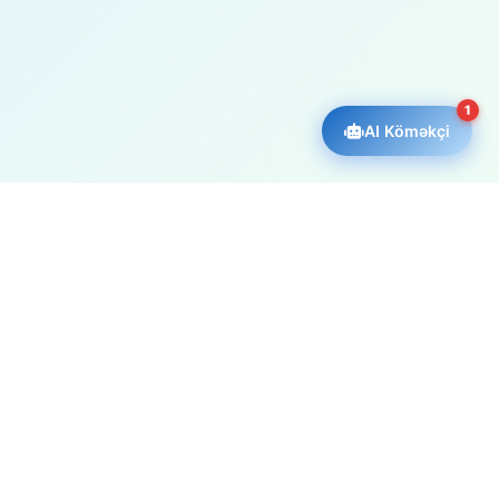
1
AI Köməkçi
Az
hosting
.az
15 illik təcrübəmizlə Azərbaycanda hosting və IT həllərinin lideri.