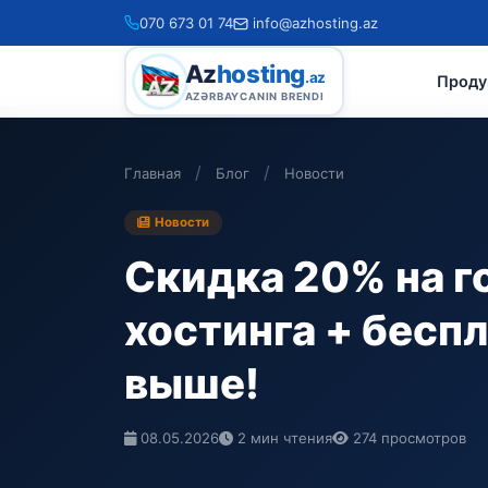
070 673 01 74
info@azhosting.az
Az
hosting
.az
Прод
AZƏRBAYCANIN BRENDI
/
/
Главная
Блог
Новости
Новости
Скидка 20% на г
хостинга + беспл
выше!
08.05.2026
2 мин чтения
274 просмотров