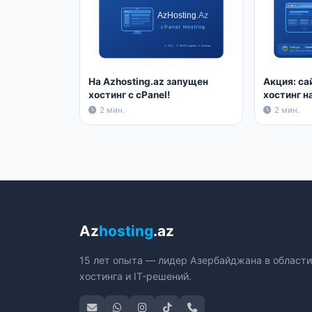
На Azhosting.az запущен
Акция: са
хостинг с cPanel!
хостинг на
2 мин.
2 мин.
Az
hosting
.az
15 лет опыта — лидер Азербайджана в области
хостинга и IT-решений.