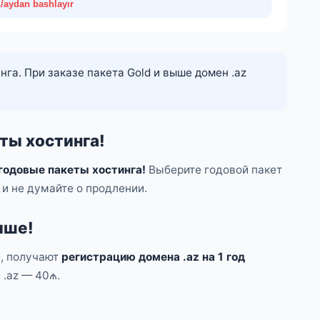
нга. При заказе пакета Gold и выше домен .az
ты хостинга!
годовые пакеты хостинга!
Выберите годовой пакет
и не думайте о продлении.
ыше!
, получают
регистрацию домена .az на 1 год
.az — 40₼.