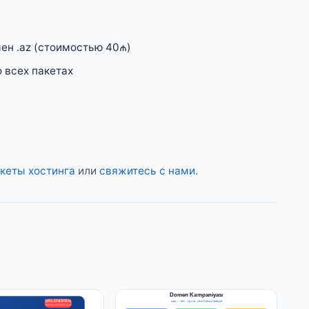
н .az (стоимостью 40₼)
 всех пакетах
кеты хостинга
или
свяжитесь с нами
.