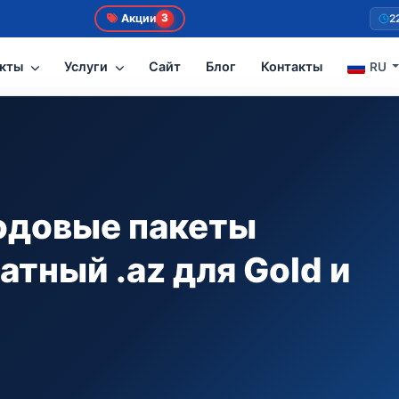
Акции
2
3
укты
Услуги
Сайт
Блог
Контакты
RU
одовые пакеты
атный .az для Gold и