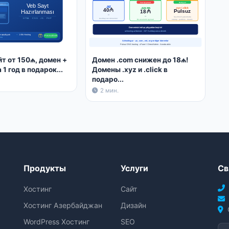
йт от 150₼, домен +
Домен .com снижен до 18₼!
 1 год в подарок...
Домены .xyz и .click в
подаро...
2 мин.
Продукты
Услуги
Св
Хостинг
Сайт
Хостинг Азербайджан
Дизайн
WordPress Хостинг
SEO