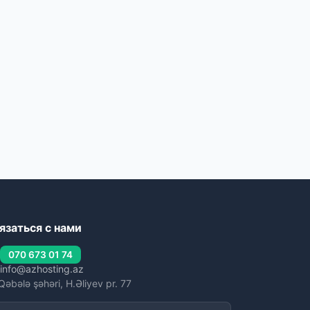
язаться с нами
070 673 01 74
info@azhosting.az
Qəbələ şəhəri, H.Əliyev pr. 77