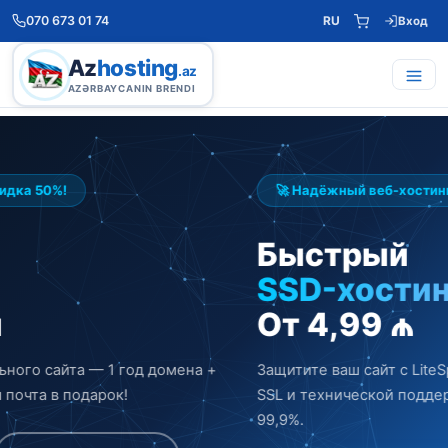
070 673 01 74
RU
Вход
Az
hosting
.az
AZƏRBAYCANIN BRENDI
🚀 Надёжный веб-хостинг
Быстрый
SSD-хостинг
От 4,99 ₼
Защитите ваш сайт с LiteSpeed, NVMe SSD, бесплатным
SSL и технической поддержкой 24/7. Гарантия аптайма
99,9%.