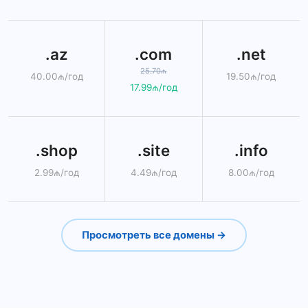
.az
.com
.net
25.70₼
40.00₼/год
19.50₼/год
17.99₼/год
.shop
.site
.info
2.99₼/год
4.49₼/год
8.00₼/год
Просмотреть все домены →