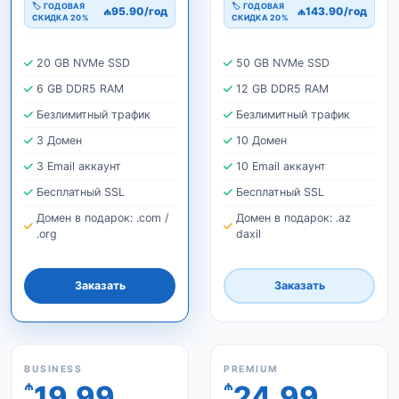
🏷 ГОДОВАЯ
🏷 ГОДОВАЯ
₼95.90/год
₼143.90/год
СКИДКА 20%
СКИДКА 20%
20 GB NVMe SSD
50 GB NVMe SSD
6 GB DDR5 RAM
12 GB DDR5 RAM
Безлимитный трафик
Безлимитный трафик
3 Домен
10 Домен
3 Email аккаунт
10 Email аккаунт
Бесплатный SSL
Бесплатный SSL
Домен в подарок: .com /
Домен в подарок: .az
.org
daxil
Заказать
Заказать
BUSINESS
PREMIUM
₼
₼
19.99
24.99