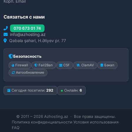
Корп. Email
Связаться с нами
070 673 01 74
info@azhosting.az
Qəbələ şəhəri, H.Əliyev pr. 77
Безопасность
Firewall
Fail2Ban
CSF
ClamAV
Бэкап
Автообновление
Сегодня посетили:
292
Онлайн:
6
© 2011 – 2026 Azhosting.az · Все права защищены.
Политика конфиденциальности
·
Условия использования
·
FAQ