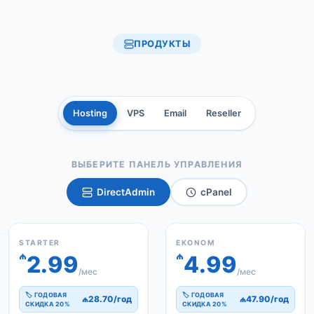
ПРОДУКТЫ
Hosting
VPS
Email
Reseller
ВЫБЕРИТЕ ПАНЕЛЬ УПРАВЛЕНИЯ
DirectAdmin
cPanel
STARTER
EKONOM
₼
₼
2.99
4.99
/мес
/мес
🏷 ГОДОВАЯ
🏷 ГОДОВАЯ
₼28.70/год
₼47.90/год
СКИДКА 20%
СКИДКА 20%