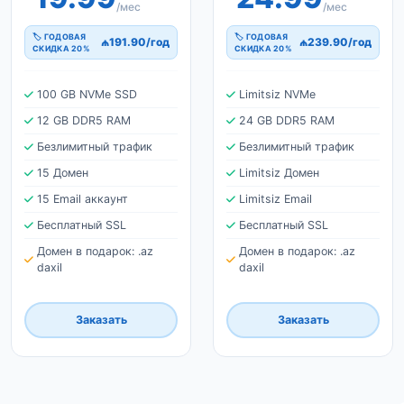
/мес
/мес
🏷 ГОДОВАЯ
🏷 ГОДОВАЯ
₼191.90/год
₼239.90/год
СКИДКА 20%
СКИДКА 20%
100 GB NVMe SSD
Limitsiz NVMe
12 GB DDR5 RAM
24 GB DDR5 RAM
Безлимитный трафик
Безлимитный трафик
15 Домен
Limitsiz Домен
15 Email аккаунт
Limitsiz Email
Бесплатный SSL
Бесплатный SSL
Домен в подарок: .az
Домен в подарок: .az
daxil
daxil
Заказать
Заказать