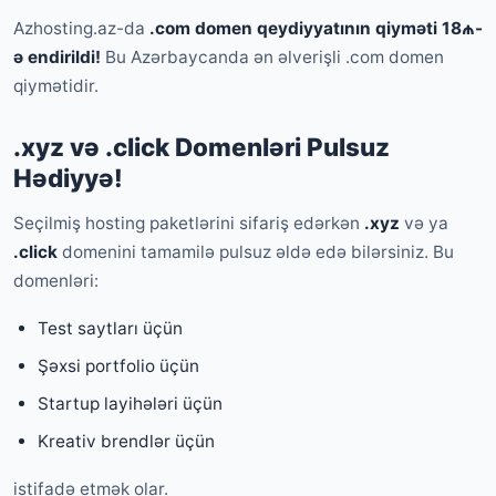
Azhosting.az-da
.com domen qeydiyyatının qiyməti 18₼-
ə endirildi!
Bu Azərbaycanda ən əlverişli .com domen
qiymətidir.
.xyz və .click Domenləri Pulsuz
Hədiyyə!
Seçilmiş hosting paketlərini sifariş edərkən
.xyz
və ya
.click
domenini tamamilə pulsuz əldə edə bilərsiniz. Bu
domenləri:
Test saytları üçün
Şəxsi portfolio üçün
Startup layihələri üçün
Kreativ brendlər üçün
istifadə etmək olar.