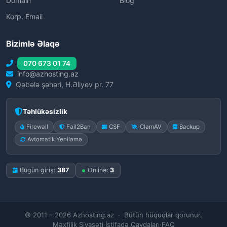
Domain
Blog
Korp. Email
Bizimlə Əlaqə
070 673 01 74
info@azhosting.az
Qəbələ şəhəri, H.Əliyev pr. 77
Təhlükəsizlik
Firewall
Fail2Ban
CSF
ClamAV
Backup
Avtomatik Yeniləmə
Bugün giriş:
387
Online:
3
© 2011 – 2026 Azhosting.az · Bütün hüquqlar qorunur.
Məxfilik Siyasəti
·
İstifadə Qaydaları
·
FAQ