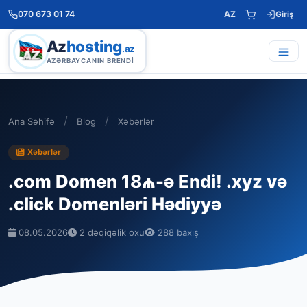
070 673 01 74
AZ
Giriş
Az
hosting
.az
AZƏRBAYCANIN BRENDI
/
/
Ana Səhifə
Blog
Xəbərlər
Xəbərlər
.com Domen 18₼-ə Endi! .xyz və
.click Domenləri Hədiyyə
08.05.2026
2 dəqiqəlik oxu
288 baxış