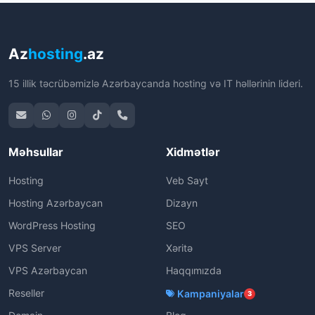
Az
hosting
.az
15 illik təcrübəmizlə Azərbaycanda hosting və IT həllərinin lideri.
Məhsullar
Xidmətlər
Hosting
Veb Sayt
Hosting Azərbaycan
Dizayn
WordPress Hosting
SEO
VPS Server
Xəritə
VPS Azərbaycan
Haqqımızda
Reseller
Kampaniyalar
3