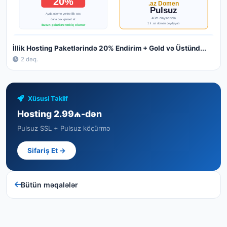
İllik Hosting Paketlərində 20% Endirim + Gold və Üstünd...
2 dəq.
Xüsusi Təklif
Hosting 2.99₼-dən
Pulsuz SSL + Pulsuz köçürmə
Sifariş Et →
Bütün məqalələr