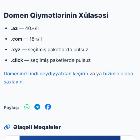
Domen Qiymətlərinin Xülasəsi
.az
— 40₼/il
.com
— 18₼/il
.xyz
— seçilmiş paketlərdə pulsuz
.click
— seçilmiş paketlərdə pulsuz
Domeninizi indi qeydiyyatdan keçirin
və ya
bizimlə əlaqə
saxlayın
.
Paylaş:
Əlaqəli Məqalələr