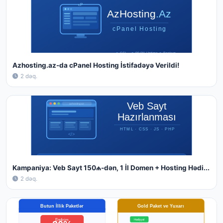
Azhosting.az-da cPanel Hosting İstifadəyə Verildi!
2 dəq.
Kampaniya: Veb Sayt 150₼-dən, 1 İl Domen + Hosting Hədi...
2 dəq.