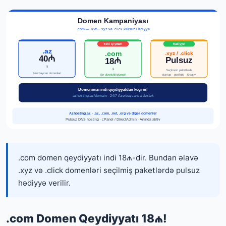
.com domen qeydiyyatı indi 18₼-dir. Bundan əlavə
.xyz və .click domenləri seçilmiş paketlərdə pulsuz
hədiyyə verilir.
.com Domen Qeydiyyatı 18₼!